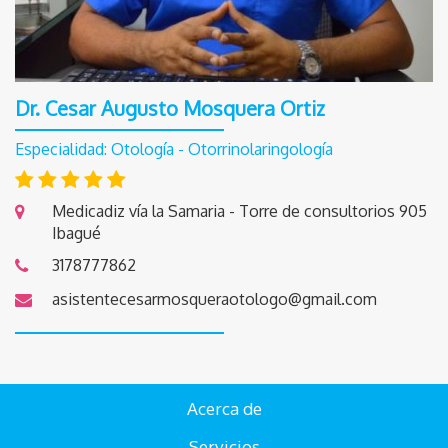
Dr. Cesar Augusto Mosquera Ortiz
Especialidad: Otología - Otorrinolaringología
Medicadiz vía la Samaria - Torre de consultorios 905
Ibagué
3178777862
asistentecesarmosqueraotologo@gmail.com
Acerca de
Servicios