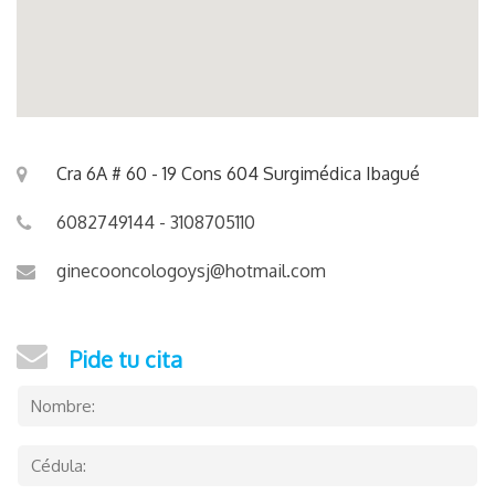
Cra 6A # 60 - 19 Cons 604 Surgimédica Ibagué
6082749144 -
3108705110
ginecooncologoysj@hotmail.com
Pide tu cita